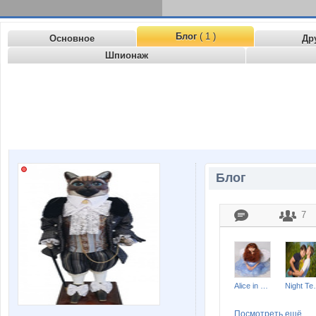
Блог
( 1 )
Основное
Др
Шпионаж
Блог
7
Alice in Ultraland
Night
Посмотреть ещё