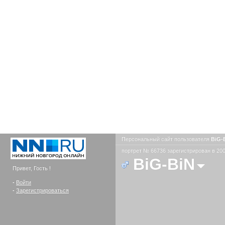
Персональный сайт пользователя
BiG-
портрет № 66736 зарегистрирован в 200
BiG-BiN
Привет, Гость !
-
Войти
-
Зарегистрироваться